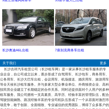
9座江淮瑞风商务车
33座宇通大巴出租
长沙奥迪A6L出租
7座别克商务车出租
关于我们
更多
长沙吉祥汽车租赁公司（长沙租车网）是一家从事长沙租车服务的专
业企业，自公司成立以来，逐步形成了自驾用车、长沙包车，商务用车、
公务用车、长沙大巴车出租，会议用车、机场接送、婚庆用车、旅游用车
等全天候长沙租车服务。并与多家大型企事业单位、外商独资企业、高科
技民营企业建立了长期稳定的合作关系。同时还提供面对个人用户的多种
租车服务。我公司拥有一支高素质、高学历、经验丰富的管理队伍，配合
驾驶技能娴熟、路况经验丰富的专业司机队伍形成了一个从容面对激烈市
场竞争，敢于创新、全面细致、专业诚信的优秀团队，博得了众多客户的