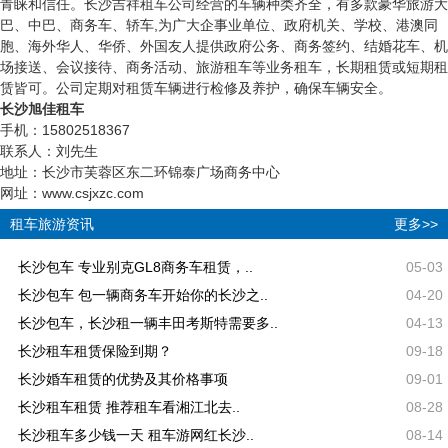
青睐和信任。长沙吉祥租车公司经营的车辆种类齐全，有多款豪华旅游大
巴、中巴、商务车、轿车,为广大企事业单位、政府机关、学校、港澳同
胞、海外华人、华侨、外国友人提供政府公务、商务签约、结婚花车、机
场接送、会议接待、商务活动、旅游租车等业务租车，长期租赁或短期租
赁皆可。公司定期对租赁车辆进行检修及养护，确保车辆安全。
长沙旭佳租车
手机：15802518367
联系人：刘先生
地址：长沙市芙蓉区东二环锦泰广场商务中心
网址：www.csjxzc.com
租车旅游资讯
更多>>
长沙包车 专业别克GL8商务车租赁，..
05-03
长沙包车 包一辆商务车开始你的长沙之..
04-20
长沙包车，长沙租一辆丰田考斯特需要多..
04-13
长沙租车租赁保险到期？
09-18
长沙婚车租赁的优势及其价格事项
09-01
长沙租车租赁 推荐租车看湘江北去..
08-28
长沙租车多少钱一天 租车游网红长沙..
08-14