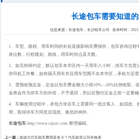
长途包车需要知道的
信息来源：
长途包车，长沙租车公司
发布时间：2021-8
1、车型、路程、用车时间的长短直接影响车费报价，包车咨询过程
座位数，行程规划、路线，用车时间点及天数。
2、如无特殊约定，默认包车本市区内一天用车八小时，供车方负责
供司机工作餐，如有隔天用车并且用车范围不在本市区，承租方还需
3、需预收预定金，定金以包车费金额大小按10%—20%比例收取
金将会作为供车方的补偿，不予退回，所以在预付定金之前一定要
4、车辆使用过程中，承包方坐在车上需要同一批次客人，如混批、
用，取得供车方同意后混批、换批的例外。
长途包车
-http://www.csjxzc.com.整理编辑。
上一篇：
旅游大巴车租车费用是多少？汽车租赁公司价格表