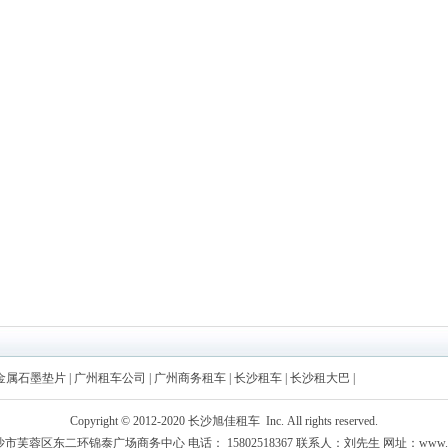
金属石墨垫片
|
广州租车公司
|
广州商务租车
|
长沙租车
|
长沙租大巴
|
Copyright © 2012-2020 长沙旭佳租车 Inc. All rights reserved.
芙蓉区东二环锦泰广场商务中心 电话： 15802518367 联系人：刘先生 网址：www.csj