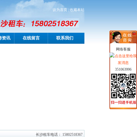
设为首页
|
收藏本站
游资讯
在线留言
联系我们
网络客服
351063996
长沙租车电话： 15802518367