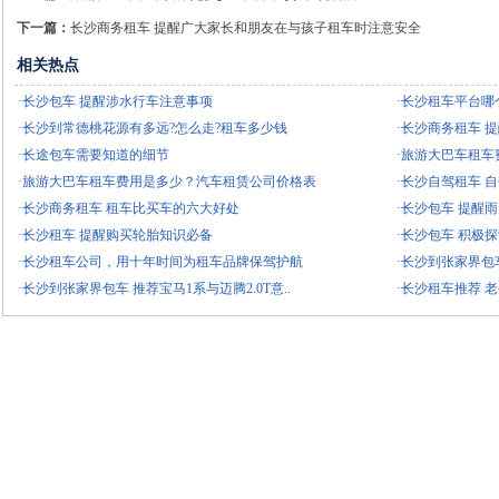
下一篇：
长沙商务租车 提醒广大家长和朋友在与孩子租车时注意安全
相关热点
·长沙包车 提醒涉水行车注意事项
·长沙租车平台哪
·长沙到常德桃花源有多远?怎么走?租车多少钱
·长沙商务租车 
·长途包车需要知道的细节
·旅游大巴车租
·旅游大巴车租车费用是多少？汽车租赁公司价格表
·长沙自驾租车 
·长沙商务租车 租车比买车的六大好处
·长沙包车 提醒
·长沙租车 提醒购买轮胎知识必备
·长沙包车 积极
·长沙租车公司，用十年时间为租车品牌保驾护航
·长沙到张家界包
·长沙到张家界包车 推荐宝马1系与迈腾2.0T意..
·长沙租车推荐 