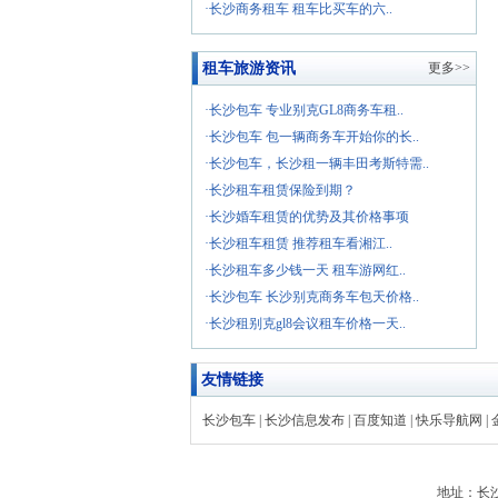
·长沙商务租车 租车比买车的六..
租车旅游资讯
更多>>
·长沙包车 专业别克GL8商务车租..
·长沙包车 包一辆商务车开始你的长..
·长沙包车，长沙租一辆丰田考斯特需..
·长沙租车租赁保险到期？
·长沙婚车租赁的优势及其价格事项
·长沙租车租赁 推荐租车看湘江..
·长沙租车多少钱一天 租车游网红..
·长沙包车 长沙别克商务车包天价格..
·长沙租别克gl8会议租车价格一天..
友情链接
长沙包车
|
长沙信息发布
|
百度知道
|
快乐导航网
|
地址：长沙市