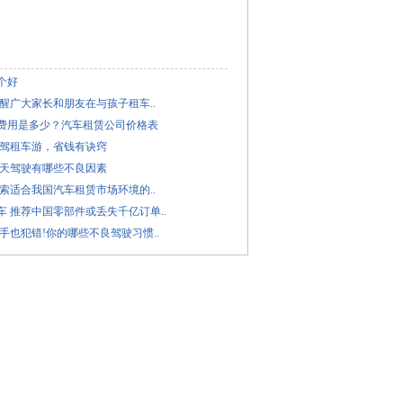
个好
提醒广大家长和朋友在与孩子租车..
车费用是多少？汽车租赁公司价格表
自驾租车游，省钱有诀窍
雨天驾驶有哪些不良因素
探索适合我国汽车租赁市场环境的..
车 推荐中国零部件或丢失千亿订单..
老手也犯错!你的哪些不良驾驶习惯..