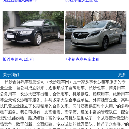
9座江淮瑞风商务车
33座宇通大巴出租
长沙奥迪A6L出租
7座别克商务车出租
关于我们
更多
长沙吉祥汽车租赁公司（长沙租车网）是一家从事长沙租车服务的专
业企业，自公司成立以来，逐步形成了自驾用车、长沙包车，商务用车、
公务用车、长沙大巴车出租，会议用车、机场接送、婚庆用车、旅游用车
等全天候长沙租车服务。并与多家大型企事业单位、外商独资企业、高科
技民营企业建立了长期稳定的合作关系。同时还提供面对个人用户的多种
租车服务。我公司拥有一支高素质、高学历、经验丰富的管理队伍，配合
驾驶技能娴熟、路况经验丰富的专业司机队伍形成了一个从容面对激烈市
场竞争，敢于创新、全面细致、专业诚信的优秀团队，博得了众多客户的