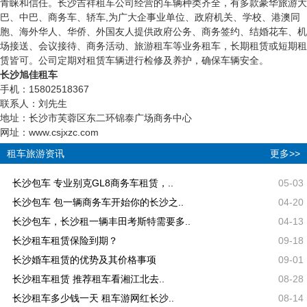
青睐和信任。长沙吉祥租车公司经营的车辆种类齐全，有多款豪华旅游大
巴、中巴、商务车、轿车,为广大企事业单位、政府机关、学校、港澳同
胞、海外华人、华侨、外国友人提供政府公务、商务签约、结婚花车、机
场接送、会议接待、商务活动、旅游租车等业务租车，长期租赁或短期租
赁皆可。公司定期对租赁车辆进行检修及养护，确保车辆安全。
长沙旭佳租车
手机：15802518367
联系人：刘先生
地址：长沙市芙蓉区东二环锦泰广场商务中心
网址：www.csjxzc.com
租车旅游资讯
更多>>
长沙包车 专业别克GL8商务车租赁，..
05-03
长沙包车 包一辆商务车开始你的长沙之..
04-20
长沙包车，长沙租一辆丰田考斯特需要多..
04-13
长沙租车租赁保险到期？
09-18
长沙婚车租赁的优势及其价格事项
09-01
长沙租车租赁 推荐租车看湘江北去..
08-28
长沙租车多少钱一天 租车游网红长沙..
08-14