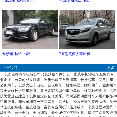
9座江淮瑞风商务车
33座宇通大巴出租
长沙奥迪A6L出租
7座别克商务车出租
关于我们
更多
长沙吉祥汽车租赁公司（长沙租车网）是一家从事长沙租车服务的专
业企业，自公司成立以来，逐步形成了自驾用车、长沙包车，商务用车、
公务用车、长沙大巴车出租，会议用车、机场接送、婚庆用车、旅游用车
等全天候长沙租车服务。并与多家大型企事业单位、外商独资企业、高科
技民营企业建立了长期稳定的合作关系。同时还提供面对个人用户的多种
租车服务。我公司拥有一支高素质、高学历、经验丰富的管理队伍，配合
驾驶技能娴熟、路况经验丰富的专业司机队伍形成了一个从容面对激烈市
场竞争，敢于创新、全面细致、专业诚信的优秀团队，博得了众多客户的