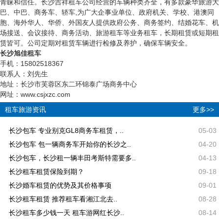
青睐和信任。长沙吉祥租车公司经营的车辆种类齐全，有多款豪华旅游大
巴、中巴、商务车、轿车,为广大企事业单位、政府机关、学校、港澳同
胞、海外华人、华侨、外国友人提供政府公务、商务签约、结婚花车、机
场接送、会议接待、商务活动、旅游租车等业务租车，长期租赁或短期租
赁皆可。公司定期对租赁车辆进行检修及养护，确保车辆安全。
长沙旭佳租车
手机：15802518367
联系人：刘先生
地址：长沙市芙蓉区东二环锦泰广场商务中心
网址：www.csjxzc.com
租车旅游资讯
更多>>
长沙包车 专业别克GL8商务车租赁，..
05-03
长沙包车 包一辆商务车开始你的长沙之..
04-20
长沙包车，长沙租一辆丰田考斯特需要多..
04-13
长沙租车租赁保险到期？
09-18
长沙婚车租赁的优势及其价格事项
09-01
长沙租车租赁 推荐租车看湘江北去..
08-28
长沙租车多少钱一天 租车游网红长沙..
08-14